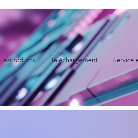
ezProducts
Téléchargement
Service 