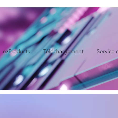
ezProducts
Téléchargement
Service 