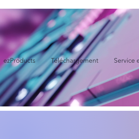
ezProducts
Téléchargement
Service 