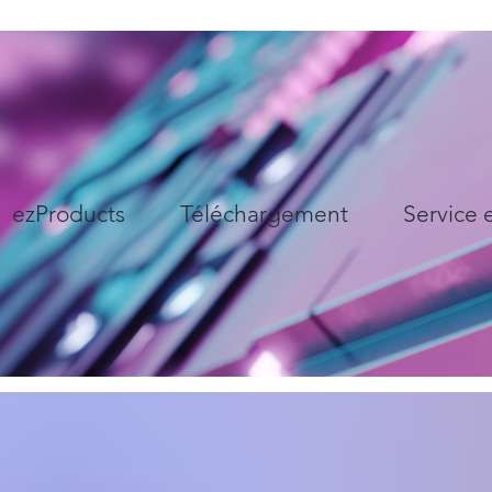
ezProducts
Téléchargement
Service 