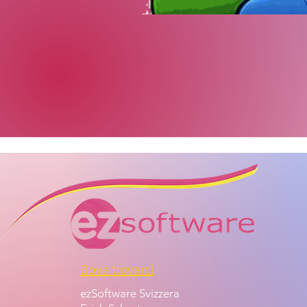
Dove trovarci
ezSoftware Svizzera