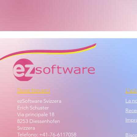
Dove trovarci
L'az
La no
ezSoftware Svizzera
Erich Schuster
Recen
Via principale 18
Impr
8253 Diessenhofen
Svizzera
Telefono: +41-76-6117058
Bisco