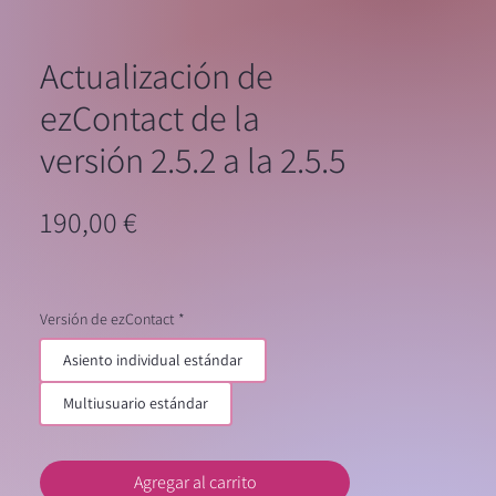
Actualización de
ezContact de la
versión 2.5.2 a la 2.5.5
Precio
190,00 €
Versión de ezContact
*
Asiento individual estándar
Multiusuario estándar
Agregar al carrito