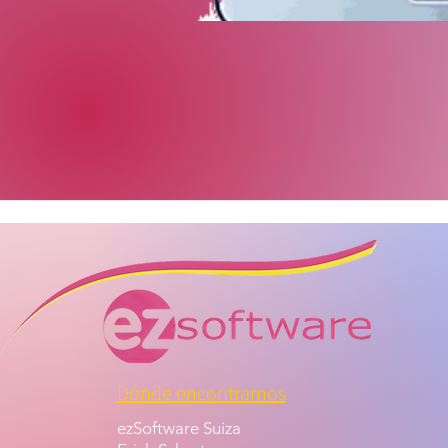
Dónde encontrarnos
ezSoftware Suiza