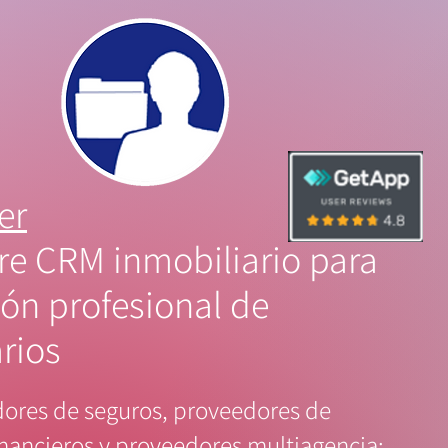
er
re CRM inmobiliario para
ión profesional de
rios
dores de seguros, proveedores de
financieros y proveedores multiagencia: