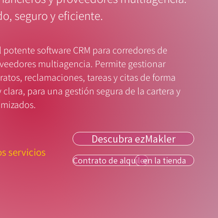
o, seguro y eficiente.
l potente software CRM para corredores de
oveedores multiagencia. Permite gestionar
tratos, reclamaciones, tareas y citas de forma
y clara, para una gestión segura de la cartera y
imizados.
Descubra ezMakler
os servicios
Contrato de alquiler
en la tienda