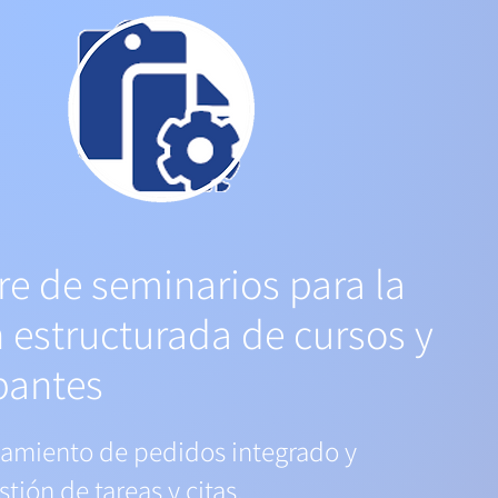
re de seminarios para la
 estructurada de cursos y
pantes
amiento de pedidos integrado y
tión de tareas y citas.