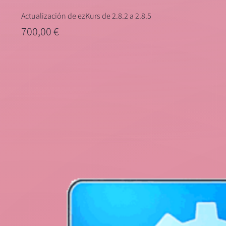
Actualización de ezKurs de 2.8.2 a 2.8.5
Precio
700,00 €