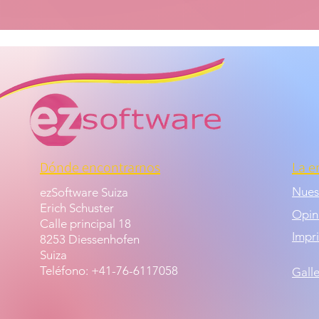
Dónde encontrarnos
La e
Nuest
ezSoftware Suiza
Erich Schuster
Opini
Calle principal 18
Impr
8253 Diessenhofen
Suiza
Teléfono: +41-76-6117058
Gall