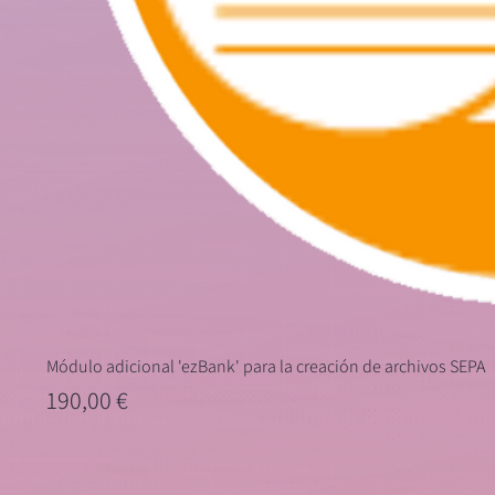
Módulo adicional 'ezBank' para la creación de archivos SEPA
Precio
190,00 €