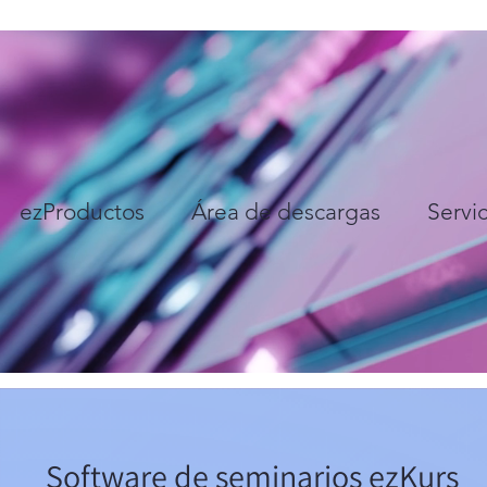
ezProductos
Área de descargas
Servic
Software de seminarios ezKurs