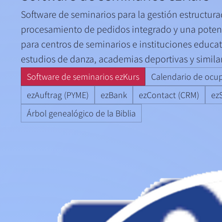
Software de seminarios para la gestión estructura
procesamiento de pedidos integrado y una potente
para centros de seminarios e instituciones educa
estudios de danza, academias deportivas y simila
Software de seminarios ezKurs
Calendario de ocu
ezAuftrag (PYME)
ezBank
ezContact (CRM)
ez
Árbol genealógico de la Biblia