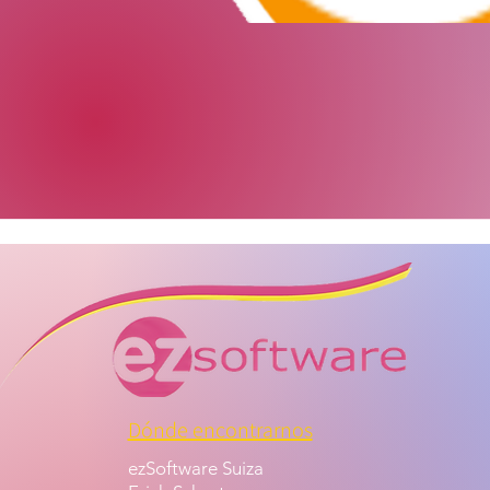
Dónde encontrarnos
ezSoftware Suiza