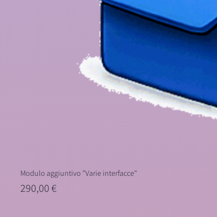
Modulo aggiuntivo "Varie interfacce"
Prezzo
290,00 €