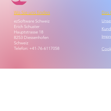
Wo Sie uns finden
Das
Unse
ezSoftware Schweiz
Erich Schuster
Kund
Hauptstrasse 18
Impr
8253 Diessenhofen
Schweiz
Telefon: +41-76-6117058
Cook
© 2024, 2026 