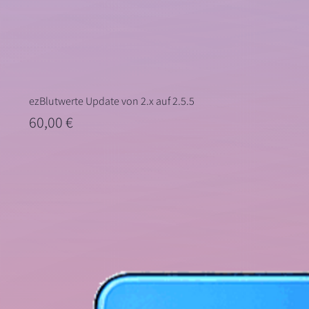
ezBlutwerte Update von 2.x auf 2.5.5
Preis
60,00 €