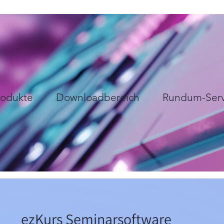
rodukte
Downloadbereich
Rundum-Serv
ezKurs Seminarsoftware