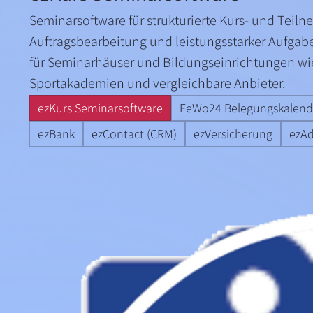
Seminarsoftware für strukturierte Kurs- und Teiln
Auftragsbearbeitung und leistungsstarker Aufgab
für Seminarhäuser und Bildungseinrichtungen wi
Sportakademien und vergleichbare Anbieter.
ezKurs Seminarsoftware
FeWo24 Belegungskalend
ezBank
ezContact (CRM)
ezVersicherung
ezAd