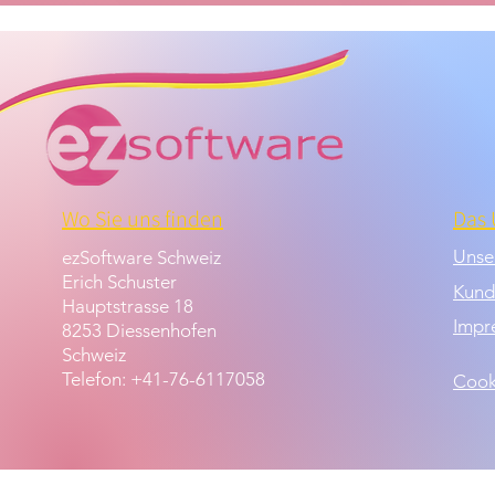
Wo Sie uns finden
Das
Unse
ezSoftware Schweiz
Erich Schuster
Kund
Hauptstrasse 18
Impr
8253 Diessenhofen
Schweiz
Telefon: +41-76-6117058
Cook